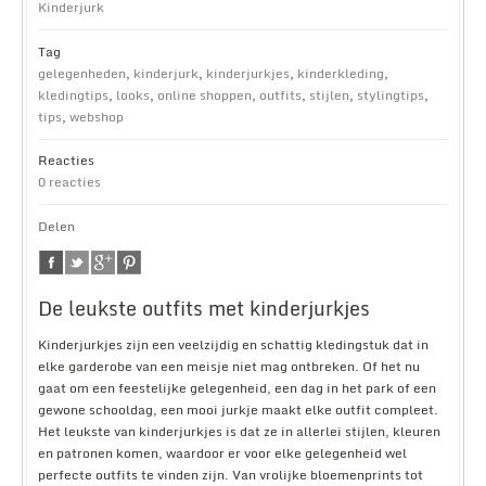
Kinderjurk
Tag
gelegenheden
,
kinderjurk
,
kinderjurkjes
,
kinderkleding
,
kledingtips
,
looks
,
online shoppen
,
outfits
,
stijlen
,
stylingtips
,
tips
,
webshop
Reacties
0 reacties
Delen
De leukste outfits met kinderjurkjes
Kinderjurkjes zijn een veelzijdig en schattig kledingstuk dat in
elke garderobe van een meisje niet mag ontbreken. Of het nu
gaat om een feestelijke gelegenheid, een dag in het park of een
gewone schooldag, een mooi jurkje maakt elke outfit compleet.
Het leukste van kinderjurkjes is dat ze in allerlei stijlen, kleuren
en patronen komen, waardoor er voor elke gelegenheid wel
perfecte outfits te vinden zijn. Van vrolijke bloemenprints tot