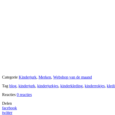
Categorie
Kinderjurk
,
Merken
,
Webshop van de maand
Tag
blog
,
kinderjurk
,
kinderjurkjes
,
kinderkleding
,
kinderrokjes
,
kledi
Reacties
0 reacties
Delen
facebook
twitter