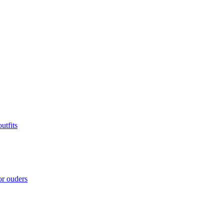
utfits
or ouders