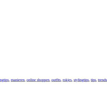
ngtips
,
manieren
,
online shoppen
,
outfits
,
rokjes
,
stylingtips
,
tips
,
trends