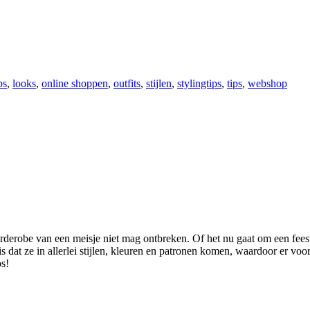
ps
,
looks
,
online shoppen
,
outfits
,
stijlen
,
stylingtips
,
tips
,
webshop
 garderobe van een meisje niet mag ontbreken. Of het nu gaat om een fee
s dat ze in allerlei stijlen, kleuren en patronen komen, waardoor er voor
os!