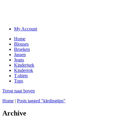
My Account
Home
Blouses
Broeken
Jassen
Jeans
Kinderjurk
Kinderrok
T-shirts
Tops
Terug naar boven
Home
|
Posts tagged "kledingtips"
Archive