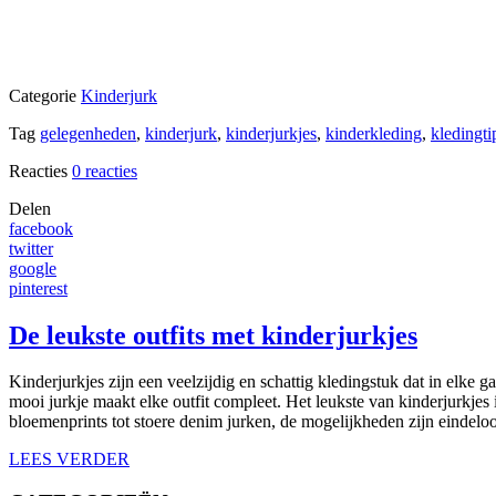
Categorie
Kinderjurk
Tag
gelegenheden
,
kinderjurk
,
kinderjurkjes
,
kinderkleding
,
kledingti
Reacties
0 reacties
Delen
facebook
twitter
google
pinterest
De leukste outfits met kinderjurkjes
Kinderjurkjes zijn een veelzijdig en schattig kledingstuk dat in elke
mooi jurkje maakt elke outfit compleet. Het leukste van kinderjurkjes i
bloemenprints tot stoere denim jurken, de mogelijkheden zijn eindelo
LEES VERDER