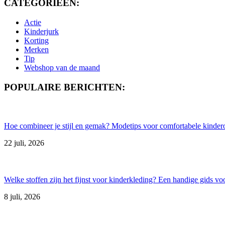
CATEGORIEËN:
Actie
Kinderjurk
Korting
Merken
Tip
Webshop van de maand
POPULAIRE BERICHTEN:
Hoe combineer je stijl en gemak? Modetips voor comfortabele kindero
22 juli, 2026
Welke stoffen zijn het fijnst voor kinderkleding? Een handige gids vo
8 juli, 2026