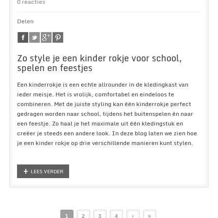
0 reacties
Delen
Zo style je een kinder rokje voor school,
spelen en feestjes
Een kinderrokje is een echte allrounder in de kledingkast van
ieder meisje. Het is vrolijk, comfortabel en eindeloos te
combineren. Met de juiste styling kan één kinderrokje perfect
gedragen worden naar school, tijdens het buitenspelen én naar
een feestje. Zo haal je het maximale uit één kledingstuk en
creëer je steeds een andere look. In deze blog laten we zien hoe
je een kinder rokje op drie verschillende manieren kunt stylen.
LEES VERDER
1
2
3
4
›
»