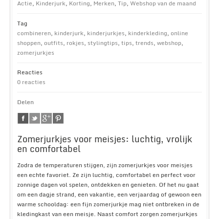
Actie
,
Kinderjurk
,
Korting
,
Merken
,
Tip
,
Webshop van de maand
Tag
combineren
,
kinderjurk
,
kinderjurkjes
,
kinderkleding
,
online
shoppen
,
outfits
,
rokjes
,
stylingtips
,
tips
,
trends
,
webshop
,
zomerjurkjes
Reacties
0 reacties
Delen
Zomerjurkjes voor meisjes: luchtig, vrolijk
en comfortabel
Zodra de temperaturen stijgen, zijn zomerjurkjes voor meisjes
een echte favoriet. Ze zijn luchtig, comfortabel en perfect voor
zonnige dagen vol spelen, ontdekken en genieten. Of het nu gaat
om een dagje strand, een vakantie, een verjaardag of gewoon een
warme schooldag: een fijn zomerjurkje mag niet ontbreken in de
kledingkast van een meisje. Naast comfort zorgen zomerjurkjes