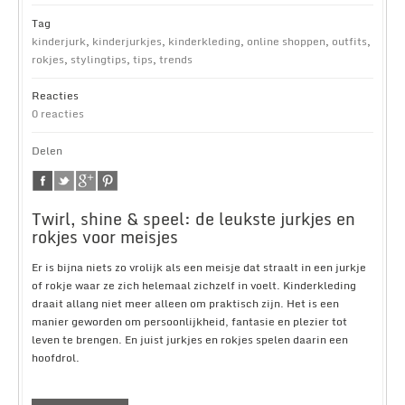
Tag
kinderjurk
,
kinderjurkjes
,
kinderkleding
,
online shoppen
,
outfits
,
rokjes
,
stylingtips
,
tips
,
trends
Reacties
0 reacties
Delen
Twirl, shine & speel: de leukste jurkjes en
rokjes voor meisjes
Er is bijna niets zo vrolijk als een meisje dat straalt in een jurkje
of rokje waar ze zich helemaal zichzelf in voelt. Kinderkleding
draait allang niet meer alleen om praktisch zijn. Het is een
manier geworden om persoonlijkheid, fantasie en plezier tot
leven te brengen. En juist jurkjes en rokjes spelen daarin een
hoofdrol.