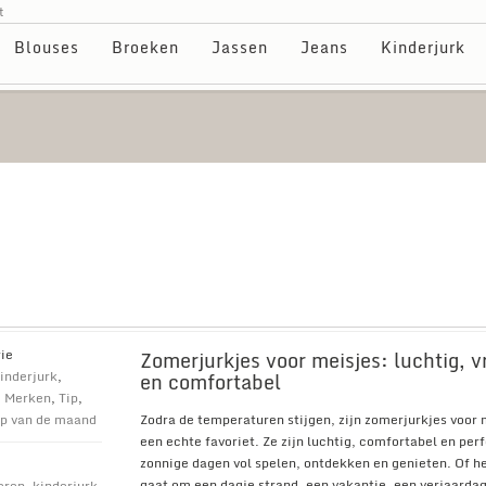
t
Blouses
Broeken
Jassen
Jeans
Kinderjurk
Zomerjurkjes voor meisjes: luchtig, vr
ie
en comfortabel
inderjurk
,
,
Merken
,
Tip
,
Zodra de temperaturen stijgen, zijn zomerjurkjes voor 
p van de maand
een echte favoriet. Ze zijn luchtig, comfortabel en per
zonnige dagen vol spelen, ontdekken en genieten. Of h
gaat om een dagje strand, een vakantie, een verjaardag
eren
,
kinderjurk
,