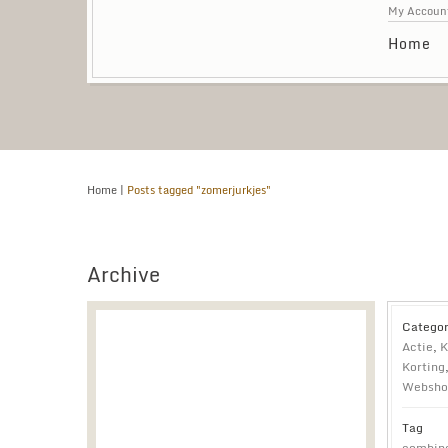
My Accoun
Home
Home
|
Posts tagged "zomerjurkjes"
Archive
Categor
Actie
,
K
Korting
Websho
Tag
combin