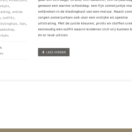
gewoon een warme schooldag: een fijn zomerjurkje ma
urkjes
,
ontbreken in de kledingkast van een meisje. Naast com
leding
,
online
zorgen zomerjurkjes ook voor een vrolijke en speelse
n
,
outfits
,
uitstraling. Met de juiste kleuren, prints en stoffen cre
stylingtips
,
tips
,
eenvoudig een outfit waarin kinderen zich vrij kunnen
webshop
,
én er leuk uitzien.
rkjes
s
LEES VERDER
ies