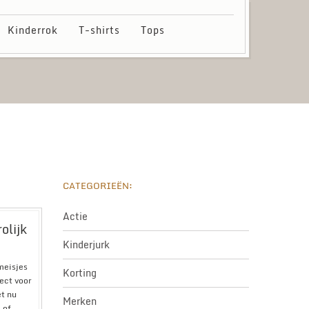
Kinderrok
T-shirts
Tops
CATEGORIEËN:
Actie
olijk
Kinderjurk
meisjes
Korting
fect voor
et nu
Merken
 of