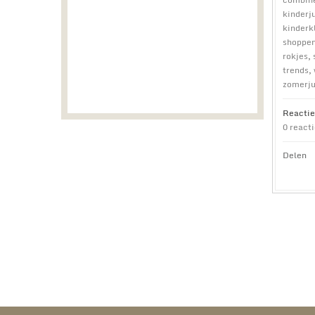
kinderj
kinderk
shoppe
rokjes
,
trends
,
zomerju
Reactie
0 react
Delen