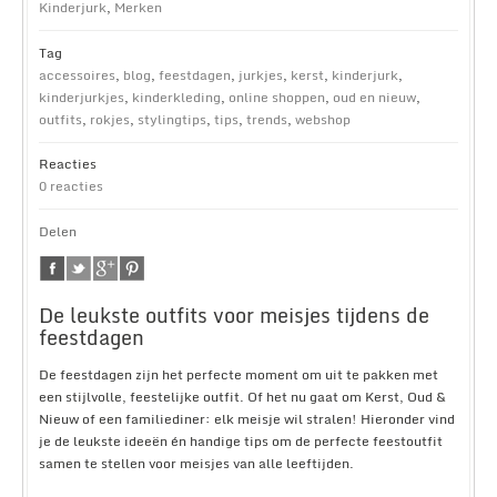
Kinderjurk
,
Merken
Tag
accessoires
,
blog
,
feestdagen
,
jurkjes
,
kerst
,
kinderjurk
,
kinderjurkjes
,
kinderkleding
,
online shoppen
,
oud en nieuw
,
outfits
,
rokjes
,
stylingtips
,
tips
,
trends
,
webshop
Reacties
0 reacties
Delen
De leukste outfits voor meisjes tijdens de
feestdagen
De feestdagen zijn het perfecte moment om uit te pakken met
een stijlvolle, feestelijke outfit. Of het nu gaat om Kerst, Oud &
Nieuw of een familiediner: elk meisje wil stralen! Hieronder vind
je de leukste ideeën én handige tips om de perfecte feestoutfit
samen te stellen voor meisjes van alle leeftijden.