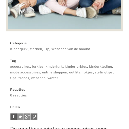
Categorie
Kinderjurk
,
Merken
,
Tip
,
Webshop van de maand
Tag
accessoires
,
jurkjes
,
kinderjurk
,
kinderjurkjes
,
kinderkleding
,
mode accessoires
,
online shoppen
,
outfits
,
rokjes
,
stylingtips
,
tips
,
trends
,
webshop
,
winter
Reacties
0 reacties
Delen
De musthave winterse accessoires voor