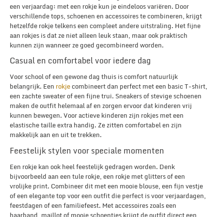
een verjaardag: met een rokje kun je eindeloos variëren. Door
verschillende tops, schoenen en accessoires te combineren, krijgt
hetzelfde rokje telkens een compleet andere uitstraling. Het fijne
aan rokjes is dat ze niet alleen leuk staan, maar ook praktisch
kunnen zijn wanneer ze goed gecombineerd worden.
Casual en comfortabel voor iedere dag
Voor school of een gewone dag thuis is comfort natuurlijk
belangrijk. Een
rokje
combineert dan perfect met een basic T-shirt,
een zachte sweater of een fijne trui. Sneakers of stevige schoenen
maken de outfit helemaal af en zorgen ervoor dat kinderen vrij
kunnen bewegen. Voor actieve kinderen zijn rokjes met een
elastische taille extra handig. Ze zitten comfortabel en zijn
makkelijk aan en uit te trekken.
Feestelijk stylen voor speciale momenten
Een rokje kan ook heel feestelijk gedragen worden. Denk
bijvoorbeeld aan een tule rokje, een rokje met glitters of een
vrolijke print. Combineer dit met een mooie blouse, een fijn vestje
of een elegante top voor een outfit die perfect is voor verjaardagen,
feestdagen of een familiefeest. Met accessoires zoals een
haarband, maillot of mooie schoentjes krijgt de outfit direct een