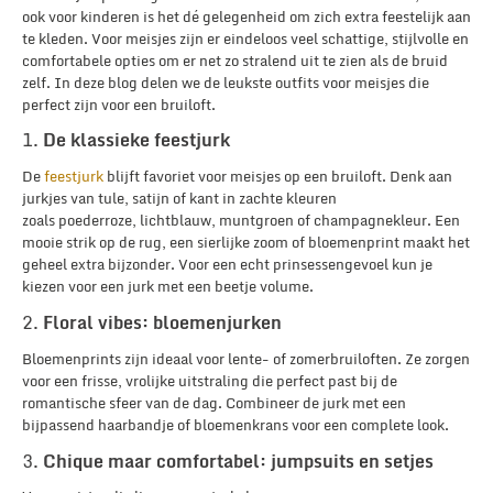
ook voor kinderen is het dé gelegenheid om zich extra feestelijk aan
te kleden. Voor meisjes zijn er eindeloos veel schattige, stijlvolle en
comfortabele opties om er net zo stralend uit te zien als de bruid
zelf. In deze blog delen we de leukste outfits voor meisjes die
perfect zijn voor een bruiloft.
1.
De klassieke feestjurk
De
feestjurk
blijft favoriet voor meisjes op een bruiloft. Denk aan
jurkjes van tule, satijn of kant in zachte kleuren
zoals poederroze, lichtblauw, muntgroen of champagnekleur. Een
mooie strik op de rug, een sierlijke zoom of bloemenprint maakt het
geheel extra bijzonder. Voor een echt prinsessengevoel kun je
kiezen voor een jurk met een beetje volume.
2.
Floral vibes: bloemenjurken
Bloemenprints zijn ideaal voor lente- of zomerbruiloften. Ze zorgen
voor een frisse, vrolijke uitstraling die perfect past bij de
romantische sfeer van de dag. Combineer de jurk met een
bijpassend haarbandje of bloemenkrans voor een complete look.
3.
Chique maar comfortabel: jumpsuits en setjes