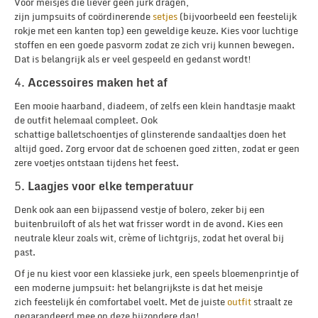
Voor meisjes die liever geen jurk dragen,
zijn jumpsuits of coördinerende
setjes
(bijvoorbeeld een feestelijk
rokje met een kanten top) een geweldige keuze. Kies voor luchtige
stoffen en een goede pasvorm zodat ze zich vrij kunnen bewegen.
Dat is belangrijk als er veel gespeeld en gedanst wordt!
4.
Accessoires maken het af
Een mooie haarband, diadeem, of zelfs een klein handtasje maakt
de outfit helemaal compleet. Ook
schattige balletschoentjes of glinsterende sandaaltjes doen het
altijd goed. Zorg ervoor dat de schoenen goed zitten, zodat er geen
zere voetjes ontstaan tijdens het feest.
5.
Laagjes voor elke temperatuur
Denk ook aan een bijpassend vestje of bolero, zeker bij een
buitenbruiloft of als het wat frisser wordt in de avond. Kies een
neutrale kleur zoals wit, crème of lichtgrijs, zodat het overal bij
past.
Of je nu kiest voor een klassieke jurk, een speels bloemenprintje of
een moderne jumpsuit: het belangrijkste is dat het meisje
zich feestelijk én comfortabel voelt. Met de juiste
outfit
straalt ze
gegarandeerd mee op deze bijzondere dag!