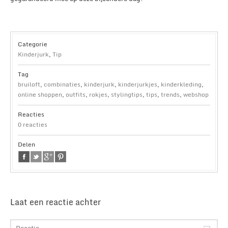
Categorie
Kinderjurk
,
Tip
Tag
bruiloft
,
combinaties
,
kinderjurk
,
kinderjurkjes
,
kinderkleding
,
online shoppen
,
outfits
,
rokjes
,
stylingtips
,
tips
,
trends
,
webshop
Reacties
0 reacties
Delen
Laat een reactie achter