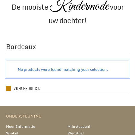
Kindermode
De mooiste
voor
uw dochter!
Bordeaux
GRID
LIST
No products were found matching your selection.
ZOEK PRODUCT:
ONDERSTEUNING
Meer Informatie
Mijn Account
Winkel
Wenslijst