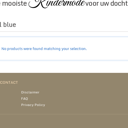
Kindermode
 mooiste
voor uw docht
l blue
No products were found matching your selection.
N CONTACT
Disclaimer
FAQ
Privacy Policy