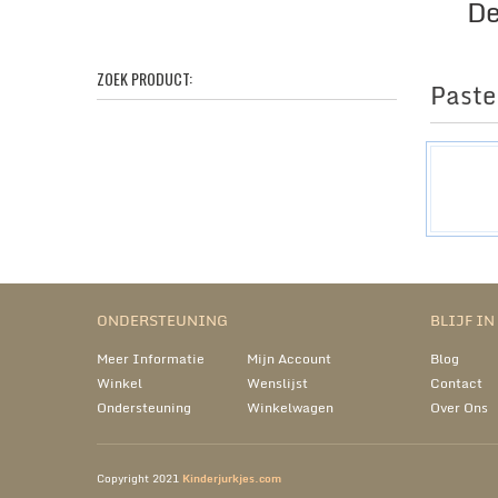
De
ZOEK PRODUCT:
Paste
ONDERSTEUNING
BLIJF I
Meer Informatie
Mijn Account
Blog
Winkel
Wenslijst
Contact
Ondersteuning
Winkelwagen
Over Ons
Copyright 2021
Kinderjurkjes.com