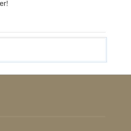
er!
GRID
LIST