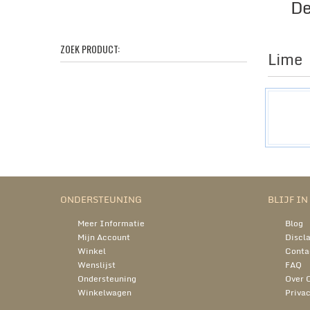
De
ZOEK PRODUCT:
Lime
ONDERSTEUNING
BLIJF I
Meer Informatie
Blog
Mijn Account
Discl
Winkel
Conta
Wenslijst
FAQ
Ondersteuning
Over 
Winkelwagen
Privac