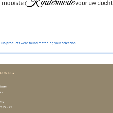
Kindermode
 mooiste
voor uw docht
No products were found matching your selection.
N CONTACT
aimer
ct
Ons
y Policy