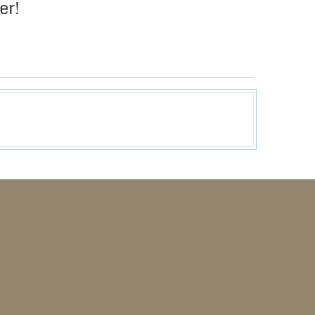
er!
GRID
LIST