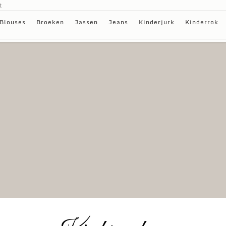
t
Blouses
Broeken
Jassen
Jeans
Kinderjurk
Kinderrok