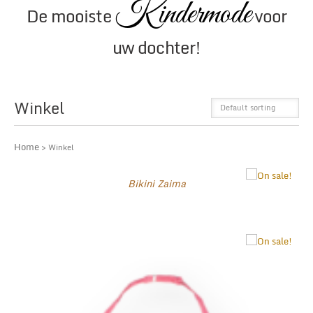
Kindermode
De mooiste
voor
uw dochter!
Winkel
Default sorting
GRID
LIST
Home
> Winkel
Bikini Zaima