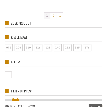
1
2
→
ZOEK PRODUCT:
KIES JE MAAT:
092
104
110
116
128
140
152
165
176
KLEUR:
WIT
FILTER OP PRIJS:
PRICE:
€10
—
€20
FILTER