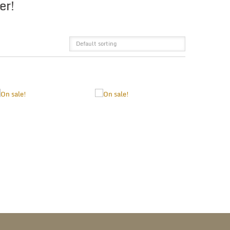
er!
Default sorting
GRID
LIST