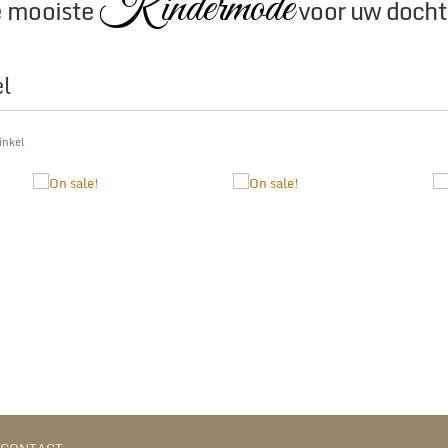
Kindermode
 mooiste
voor uw docht
l
nkel