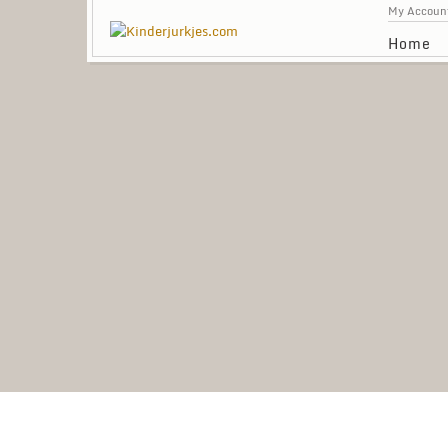
My Accoun
Home