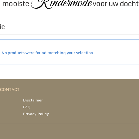
Kindermode
 mooiste
voor uw docht
ic
No products were found matching your selection.
N CONTACT
Disclaimer
FAQ
Privacy Policy