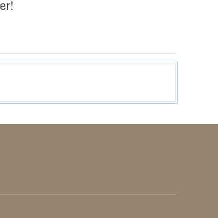
er!
GRID
LIST