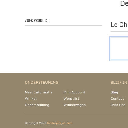
De
ZOEK PRODUCT:
Le Ch
ONDERSTEUNING
BLIJF I
Meer Informatie
Mijn Account
Blog
Winkel
Wenslijst
Contact
Ondersteuning
Winkelwagen
Over Ons
Copyright 2021
Kinderjurkjes.com